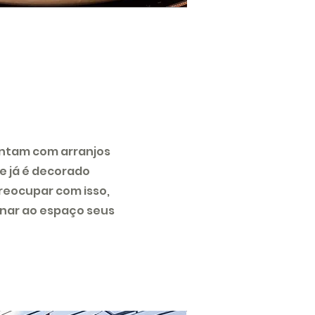
ontam com arranjos
e já é decorado
reocupar com isso,
onar ao espaço seus